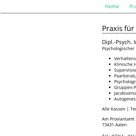
Home
Pr
Praxis fü
Dipl.-Psych. 
Psychologischer
Verhaltens
Klinische
Supervisio
Paarberat
Psycholog
Gruppen-P
Jacobsonsc
Autogenes
Alle Kassen | T
Am Proviantamt 
73431 Aalen