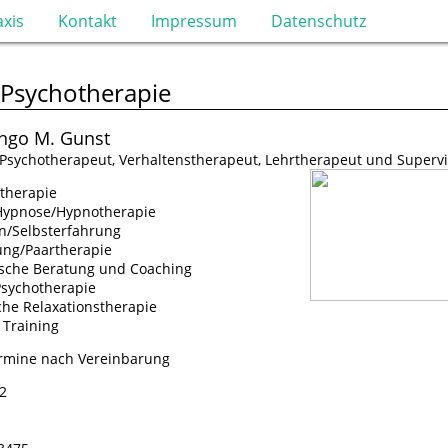
axis
Kontakt
Impressum
Datenschutz
r Psychotherapie
Ingo M. Gunst
 Psychotherapeut, Verhaltenstherapeut, Lehrtherapeut und Supervi
therapie
 Hypnose/Hypnotherapie
n/Selbsterfahrung
ung/Paartherapie
ische Beratung und Coaching
sychotherapie
he Relaxationstherapie
 Training
ermine nach Vereinbarung
2