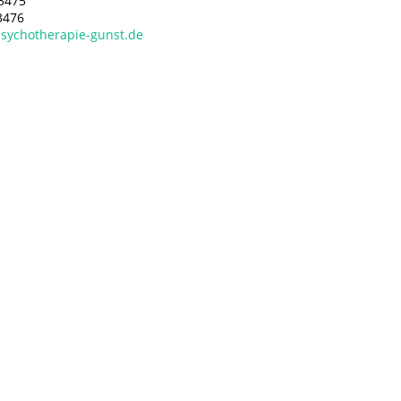
63475
3476
sychotherapie-gunst.de